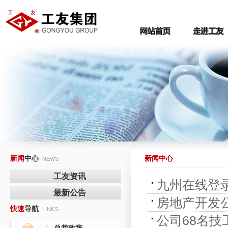
新闻
中心
新闻中心
NEWS
工友资讯
九州在线登录
最新公告
房地产开发
快速
导航
LINKS
公司68名