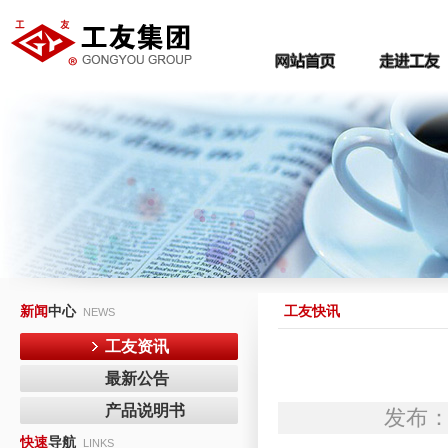
新闻
中心
工友快讯
NEWS
工友资讯
最新公告
产品说明书
发布：2
快速
导航
LINKS