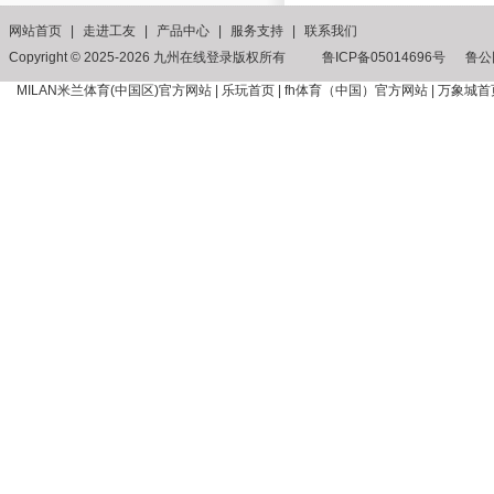
网站首页
|
走进工友
|
产品中心
|
服务支持
|
联系我们
Copyright © 2025-2026 九州在线登录版权所有 鲁ICP备05014696号
鲁公网
MILAN米兰体育(中国区)官方网站
|
乐玩首页
|
fh体育（中国）官方网站
|
万象城首