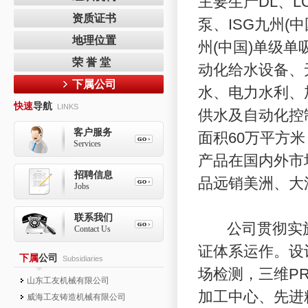
主要生产DL、L
资质证书
泵、ISG九州(
地理位置
州(中国)单级
荣 誉 堂
动化给水设备、
下属公司
水、电力水利、
快速
导航
LINKS
供水及自动化控
客户服务
面积60万平方米
Services
产品在国内外市
招聘信息
品远销美洲、大
Jobs
联系我们
公司贯彻实施IS
Contact Us
证体系运作。设
下属
公司
Subsidiaries
场检测，三维P
山东工友机械有限公司
加工中心、先进
威海工友铸造机械有限公司