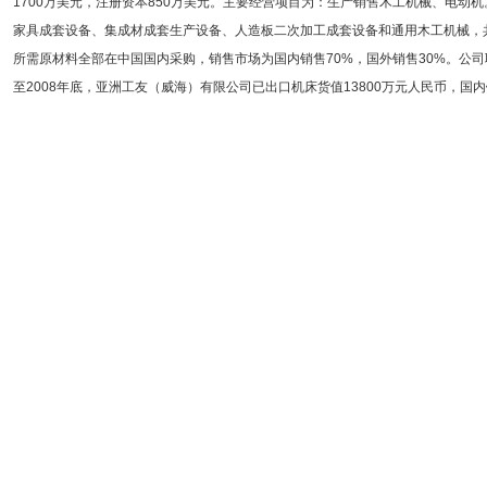
1700万美元，注册资本850万美元。主要经营项目为：生产销售木工机械、电动
家具成套设备、集成材成套生产设备、人造板二次加工成套设备和通用木工机械，共
所需原材料全部在中国国内采购，销售市场为国内销售70%，国外销售30%。公司职
至2008年底，亚洲工友（威海）有限公司已出口机床货值13800万元人民币，国内